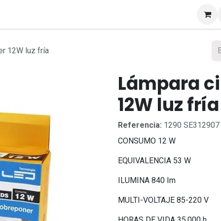
s
r 12W luz fría
Lámpara ci
12W luz fría
Referencia:
1290 SE312907
CONSUMO 12 W
EQUIVALENCIA 53 W
ILUMINA 840 Im
MULTI-VOLTAJE 85-220 V
HORAS DE VIDA 35,000 h