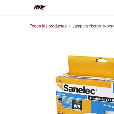
Ir al contenido
Inicio
Tienda
Contácteno
Todos los productos
Lámpara circular s/pone