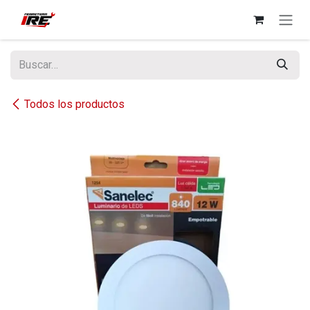
Ir al contenido
Todos los productos