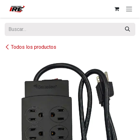
Ir al contenido
Todos los productos