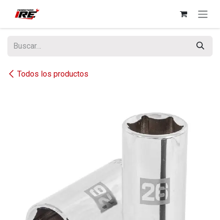
Ir al contenido
Todos los productos